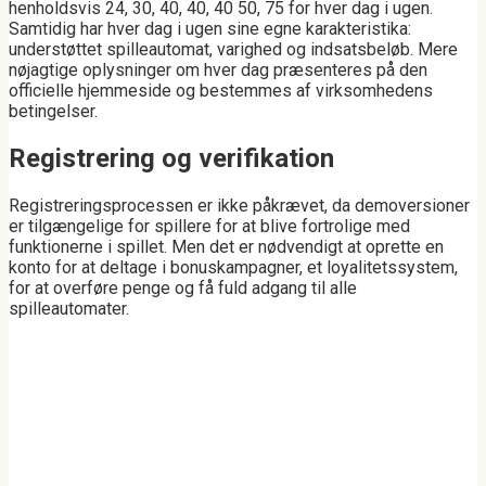
henholdsvis 24, 30, 40, 40, 40 50, 75 for hver dag i ugen.
Samtidig har hver dag i ugen sine egne karakteristika:
understøttet spilleautomat, varighed og indsatsbeløb. Mere
nøjagtige oplysninger om hver dag præsenteres på den
officielle hjemmeside og bestemmes af virksomhedens
betingelser.
Registrering og verifikation
Registreringsprocessen er ikke påkrævet, da demoversioner
er tilgængelige for spillere for at blive fortrolige med
funktionerne i spillet. Men det er nødvendigt at oprette en
konto for at deltage i bonuskampagner, et loyalitetssystem,
for at overføre penge og få fuld adgang til alle
spilleautomater.