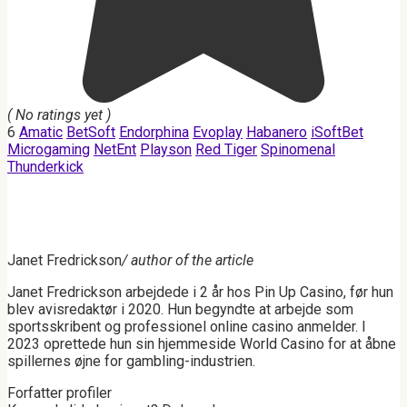
( No ratings yet )
6
Amatic
BetSoft
Endorphina
Evoplay
Habanero
iSoftBet
Microgaming
NetEnt
Playson
Red Tiger
Spinomenal
Thunderkick
Janet Fredrickson
/ author of the article
Janet Fredrickson arbejdede i 2 år hos Pin Up Casino, før hun
blev avisredaktør i 2020. Hun begyndte at arbejde som
sportsskribent og professionel online casino anmelder. I
2023 oprettede hun sin hjemmeside World Casino for at åbne
spillernes øjne for gambling-industrien.
Forfatter profiler