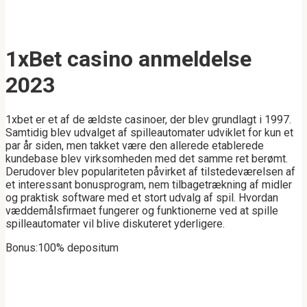
1xBet casino anmeldelse
2023
1xbet er et af de ældste casinoer, der blev grundlagt i 1997.
Samtidig blev udvalget af spilleautomater udviklet for kun et
par år siden, men takket være den allerede etablerede
kundebase blev virksomheden med det samme ret berømt.
Derudover blev populariteten påvirket af tilstedeværelsen af
et interessant bonusprogram, nem tilbagetrækning af midler
og praktisk software med et stort udvalg af spil. Hvordan
væddemålsfirmaet fungerer og funktionerne ved at spille
spilleautomater vil blive diskuteret yderligere.
Bonus:100% depositum