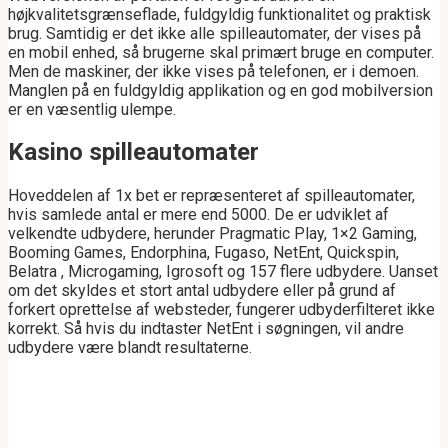
højkvalitetsgrænseflade, fuldgyldig funktionalitet og praktisk
brug. Samtidig er det ikke alle spilleautomater, der vises på
en mobil enhed, så brugerne skal primært bruge en computer.
Men de maskiner, der ikke vises på telefonen, er i demoen.
Manglen på en fuldgyldig applikation og en god mobilversion
er en væsentlig ulempe.
Kasino spilleautomater
Hoveddelen af ​​1x bet er repræsenteret af spilleautomater,
hvis samlede antal er mere end 5000. De er udviklet af
velkendte udbydere, herunder Pragmatic Play, 1×2 Gaming,
Booming Games, Endorphina, Fugaso, NetEnt, Quickspin,
Belatra , Microgaming, Igrosoft og 157 flere udbydere. Uanset
om det skyldes et stort antal udbydere eller på grund af
forkert oprettelse af websteder, fungerer udbyderfilteret ikke
korrekt. Så hvis du indtaster NetEnt i søgningen, vil andre
udbydere være blandt resultaterne.