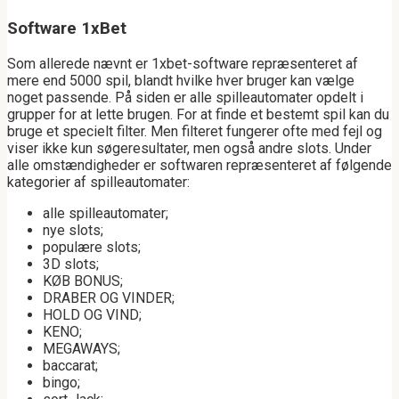
Software 1xBet
Som allerede nævnt er 1xbet-software repræsenteret af
mere end 5000 spil, blandt hvilke hver bruger kan vælge
noget passende. På siden er alle spilleautomater opdelt i
grupper for at lette brugen. For at finde et bestemt spil kan du
bruge et specielt filter. Men filteret fungerer ofte med fejl og
viser ikke kun søgeresultater, men også andre slots. Under
alle omstændigheder er softwaren repræsenteret af følgende
kategorier af spilleautomater:
alle spilleautomater;
nye slots;
populære slots;
3D slots;
KØB BONUS;
DRABER OG VINDER;
HOLD OG VIND;
KENO;
MEGAWAYS;
baccarat;
bingo;