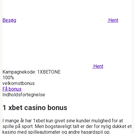
Besøg
Hent
Hent
Kampagnekode: 1XBETONE
100%
velkomstbonus
Få bonus
Indholdsfortegnelse
1 xbet casino bonus
I mange år har 1xbet kun givet sine kunder mulighed for at
spille på sport. Men bogstaveligt talt er der for nylig dukket et
kasino med spilleautomater og andre hasardspil op.