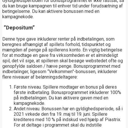
Gyldighedsperioden for bonusprogrammet er ikke fastsat, så
du kan bruge kampagnen til enhver tid under forudsætning af
betingelserne. Du kan aktivere bonussen med en
kampagnekode.
“Depositum”
Denne type gave inkluderer renter på indbetalingen, som
beregnes afhængigt af spillets forhold, tidspunktet og
mængden af ​​penge på spillerens konto. En vigtig betingelse
for at modtage en gave fra virksomheden er et almindeligt
spil, det vil sige, at spilleren skal besøge webstedet ofte og
genopfylde saldoen / hæve penge. Bonusprogrammet med
indbetalinger, ligesom “Velkommen”-bonussen, inkluderer
flere niveauer af belønningsdeltagere:
Første niveau. Spillere modtager en bonus på deres
første indbetaling. Bonusprogrammet inkluderer 100%
på indbetalingen. Du kan aktivere gaven med en
kampagnekode.
Andet niveau. Bonussen har en gyldighedsperiode, så i
2021 virkede den fra 19. maj til 19. juni. Spillere
krediteres med 10 % på indskud ved hjælp af Piastrix.
For at deltage i programmet skal du indstille