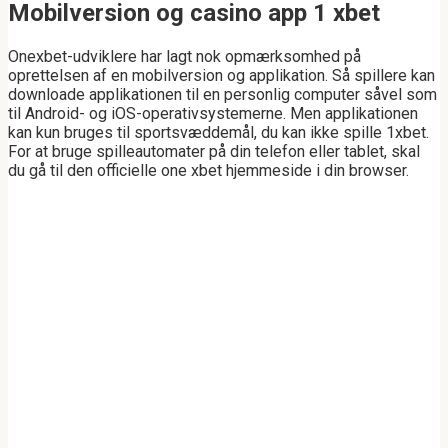
Mobilversion og casino app 1 xbet
Onexbet-udviklere har lagt nok opmærksomhed på
oprettelsen af ​​en mobilversion og applikation. Så spillere kan
downloade applikationen til en personlig computer såvel som
til Android- og iOS-operativsystemerne. Men applikationen
kan kun bruges til sportsvæddemål, du kan ikke spille 1xbet.
For at bruge spilleautomater på din telefon eller tablet, skal
du gå til den officielle one xbet hjemmeside i din browser.