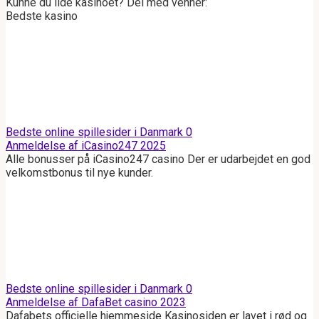
Kunne du lide kasinoet? Del med venner:
Bedste kasino
Bedste online spillesider i Danmark
0
Anmeldelse af iCasino247 2025
Alle bonusser på iCasino247 casino Der er udarbejdet en god
velkomstbonus til nye kunder.
Bedste online spillesider i Danmark
0
Anmeldelse af DafaBet casino 2023
Dafabets officielle hjemmeside Kasinosiden er lavet i rød og