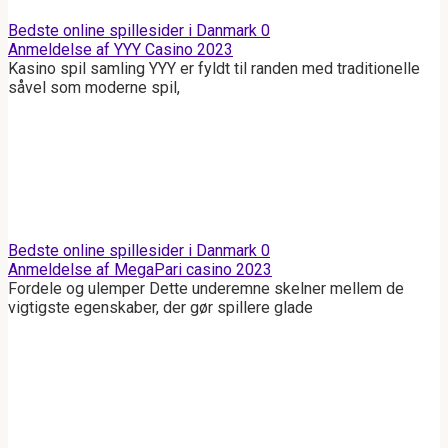
Bedste online spillesider i Danmark
0
Anmeldelse af YYY Casino 2023
Kasino spil samling YYY er fyldt til randen med traditionelle
såvel som moderne spil,
Bedste online spillesider i Danmark
0
Anmeldelse af MegaPari casino 2023
Fordele og ulemper Dette underemne skelner mellem de
vigtigste egenskaber, der gør spillere glade