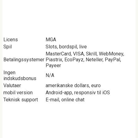
Licens
MGA
Spil
Slots, bordspil, live
MasterCard, VISA, Skrill, WebMoney,
Betalingssystemer
Piastrix, EcoPayz, Neteller, PayPal,
Payeer
Ingen
N/A
indskudsbonus
Valutaer
amerikanske dollars, euro
mobil version
Android-app, responsiv til iOS
Teknisk support
E-mail, online chat