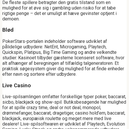
De fleste spillere betragter den gratis tilstand som en
mulighed for at øve sig i gambling uden risiko for at tabe
rigtige penge – det er umuligt at hæve gevinster optjent i
demoen.
Blød
PokerStars-portalen indeholder software udviklet af
pålidelige udbydere: NetEnt, Microgaming, Playtech,
Quickspin, Platipus, Big Time Gaming og andre velkendte
studier. Kasinoet tilbyder gæsterne licenseret software, hvor
alt afhænger af beregningen af ​​tilfældig talgeneratoren. Et
praktisk søgesystem giver dig mulighed for at finde enheder
efter navn og sortere efter udbydere.
Live Casino
Live-spilsamlingen omfatter forskellige typer poker, baccarat,
sicbo, blackjack og show-spil. Butiksbesøgende har mulighed
for at spille crazy time, deal or not deal, monopol,
drømmefanger, baccarat, dragetiger, casino hold’em, baccarat,
blackjack, europæisk roulette og meget mere med live
dealere! Live-spilsoftwaren er udviklet af Playtech, Evolution