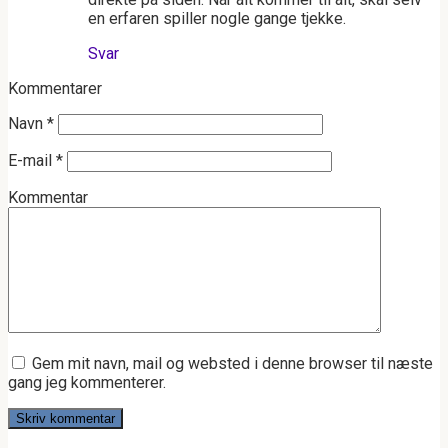
en erfaren spiller nogle gange tjekke.
Svar
Kommentarer
Navn
*
E-mail
*
Kommentar
Gem mit navn, mail og websted i denne browser til næste
gang jeg kommenterer.