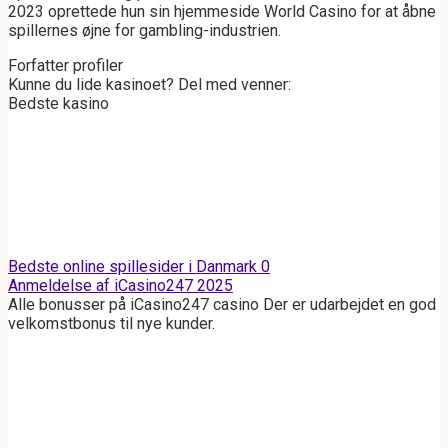
2023 oprettede hun sin hjemmeside World Casino for at åbne
spillernes øjne for gambling-industrien.
Forfatter profiler
Kunne du lide kasinoet? Del med venner:
Bedste kasino
Bedste online spillesider i Danmark
0
Anmeldelse af iCasino247 2025
Alle bonusser på iCasino247 casino Der er udarbejdet en god
velkomstbonus til nye kunder.