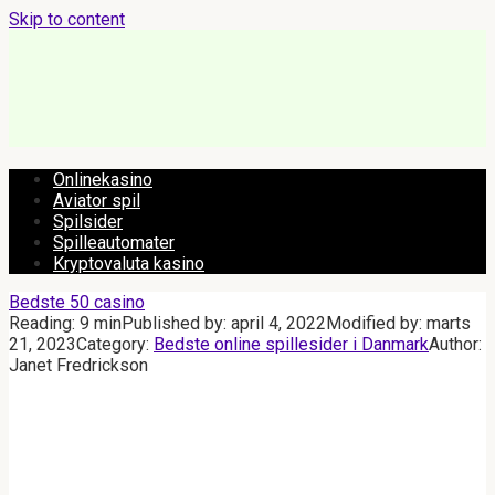
Skip to content
Onlinekasino
Aviator spil
Spilsider
Spilleautomater
Kryptovaluta kasino
Bedste 50 casino
Reading:
9 min
Published by:
april 4, 2022
Modified by:
marts
21, 2023
Category:
Bedste online spillesider i Danmark
Author:
Janet Fredrickson