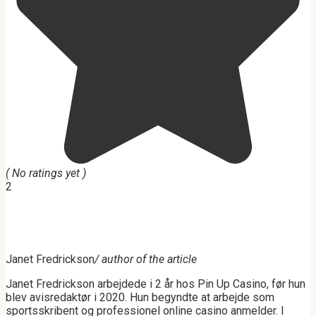
( No ratings yet )
2
Janet Fredrickson
/ author of the article
Janet Fredrickson arbejdede i 2 år hos Pin Up Casino, før hun
blev avisredaktør i 2020. Hun begyndte at arbejde som
sportsskribent og professionel online casino anmelder. I