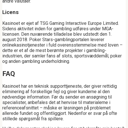
andre valutaer.
Licens
Kasinoet er ejet af TSG Gaming Interactive Europe Limited.
Sidens aktivitet inden for gambling udføres under MGA-
licensen. Den nuværende tilladelse blev udstedt den 1.
august 2018. Poker Stars-gamblingportalen leverer
onlinekasinotjenester i fuld overensstemmelse med loven –
dette er et af de mest berømte projekter i gambling-
industrien, der samler fans af slots, sportsvæddemål, poker
og anden gambling underholdning.
FAQ
Kasinoet har en teknisk supporttjeneste, der giver rettidig
eliminering af forskellige fejl og giver kunderne al den
nødvendige information. Før du sender en ansøgning til
specialister, anbefales det at henvise til materialerne i
referenceafsnittet – måske er løsningen på problemet
allerede fundet og offentliggjort. Nedenfor er svar på ofte
stillede spørgsmål fra spillere.