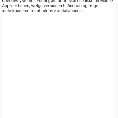
operativsystemet. For at gøre dette skal du klikke på Mobile
App-sektionen, vælge versionen til Android og følge
instruktionerne for at fuldføre installationen.