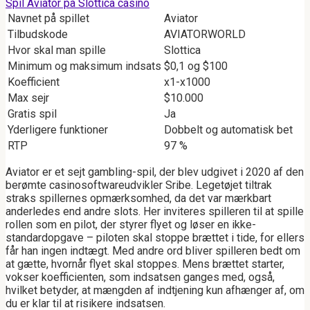
Spil Aviator på Slottica casino
Navnet på spillet
Aviator
Tilbudskode
AVIATORWORLD
Hvor skal man spille
Slottica
Minimum og maksimum indsats
$0,1 og $100
Koefficient
x1-x1000
Max sejr
$10.000
Gratis spil
Ja
Yderligere funktioner
Dobbelt og automatisk bet
RTP
97 %
Aviator er et sejt gambling-spil, der blev udgivet i 2020 af den
berømte casinosoftwareudvikler Sribe. Legetøjet tiltrak
straks spillernes opmærksomhed, da det var mærkbart
anderledes end andre slots. Her inviteres spilleren til at spille
rollen som en pilot, der styrer flyet og løser en ikke-
standardopgave – piloten skal stoppe brættet i tide, for ellers
får han ingen indtægt. Med andre ord bliver spilleren bedt om
at gætte, hvornår flyet skal stoppes. Mens brættet starter,
vokser koefficienten, som indsatsen ganges med, også,
hvilket betyder, at mængden af ​​indtjening kun afhænger af, om
du er klar til at risikere indsatsen.