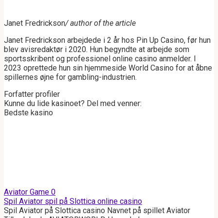
Janet Fredrickson
/ author of the article
Janet Fredrickson arbejdede i 2 år hos Pin Up Casino, før hun
blev avisredaktør i 2020. Hun begyndte at arbejde som
sportsskribent og professionel online casino anmelder. I
2023 oprettede hun sin hjemmeside World Casino for at åbne
spillernes øjne for gambling-industrien.
Forfatter profiler
Kunne du lide kasinoet? Del med venner:
Bedste kasino
Aviator Game
0
Spil Aviator spil på Slottica online casino
Spil Aviator på Slottica casino Navnet på spillet Aviator