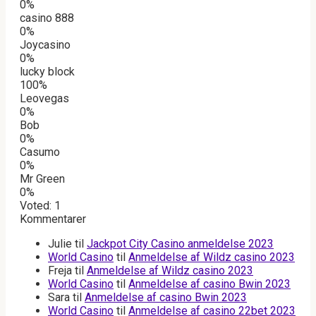
0%
casino 888
0%
Joycasino
0%
lucky block
100%
Leovegas
0%
Bob
0%
Casumo
0%
Mr Green
0%
Voted:
1
Kommentarer
Julie
til
Jackpot City Casino anmeldelse 2023
World Casino
til
Anmeldelse af Wildz casino 2023
Freja
til
Anmeldelse af Wildz casino 2023
World Casino
til
Anmeldelse af casino Bwin 2023
Sara
til
Anmeldelse af casino Bwin 2023
World Casino
til
Anmeldelse af casino 22bet 2023