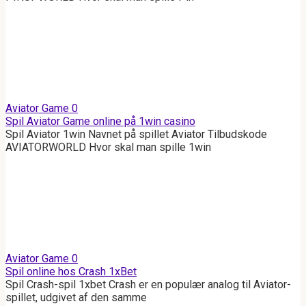
Aviator Game
0
Spil Aviator Game online på 1win casino
Spil Aviator 1win Navnet på spillet Aviator Tilbudskode
AVIATORWORLD Hvor skal man spille 1win
Aviator Game
0
Spil online hos Crash 1xBet
Spil Crash-spil 1xbet Crash er en populær analog til Aviator-
spillet, udgivet af den samme