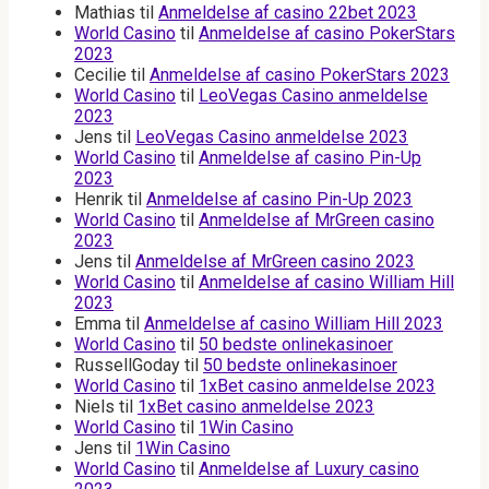
Mathias
til
Anmeldelse af casino 22bet 2023
World Casino
til
Anmeldelse af casino PokerStars
2023
Cecilie
til
Anmeldelse af casino PokerStars 2023
World Casino
til
LeoVegas Casino anmeldelse
2023
Jens
til
LeoVegas Casino anmeldelse 2023
World Casino
til
Anmeldelse af casino Pin-Up
2023
Henrik
til
Anmeldelse af casino Pin-Up 2023
World Casino
til
Anmeldelse af MrGreen casino
2023
Jens
til
Anmeldelse af MrGreen casino 2023
World Casino
til
Anmeldelse af casino William Hill
2023
Emma
til
Anmeldelse af casino William Hill 2023
World Casino
til
50 bedste onlinekasinoer
RussellGoday
til
50 bedste onlinekasinoer
World Casino
til
1xBet casino anmeldelse 2023
Niels
til
1xBet casino anmeldelse 2023
World Casino
til
1Win Casino
Jens
til
1Win Casino
World Casino
til
Anmeldelse af Luxury casino