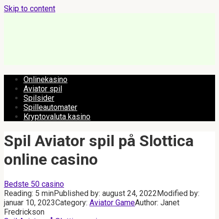
Skip to content
Onlinekasino
Aviator spil
Spilsider
Spilleautomater
Kryptovaluta kasino
Spil Aviator spil på Slottica
online casino
Bedste 50 casino
Reading:
5 min
Published by:
august 24, 2022
Modified by:
januar 10, 2023
Category:
Aviator Game
Author:
Janet
Fredrickson