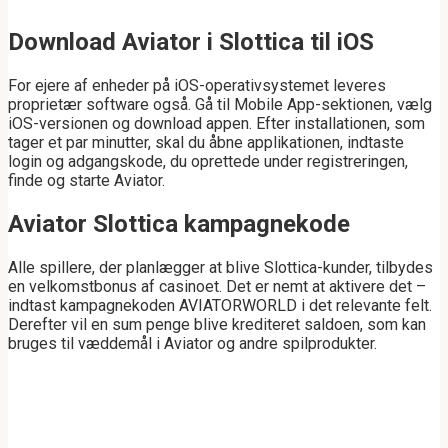
Download Aviator i Slottica til iOS
For ejere af enheder på iOS-operativsystemet leveres
proprietær software også. Gå til Mobile App-sektionen, vælg
iOS-versionen og download appen. Efter installationen, som
tager et par minutter, skal du åbne applikationen, indtaste
login og adgangskode, du oprettede under registreringen,
finde og starte Aviator.
Aviator Slottica kampagnekode
Alle spillere, der planlægger at blive Slottica-kunder, tilbydes
en velkomstbonus af casinoet. Det er nemt at aktivere det –
indtast kampagnekoden AVIATORWORLD i det relevante felt.
Derefter vil en sum penge blive krediteret saldoen, som kan
bruges til væddemål i Aviator og andre spilprodukter.