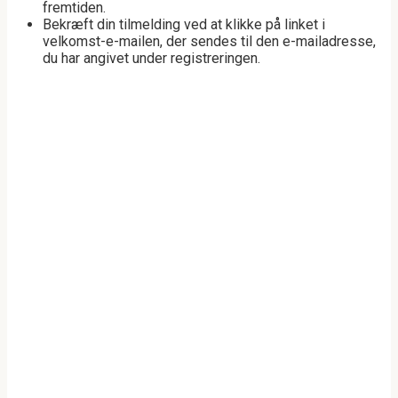
fremtiden.
Bekræft din tilmelding ved at klikke på linket i
velkomst-e-mailen, der sendes til den e-mailadresse,
du har angivet under registreringen.