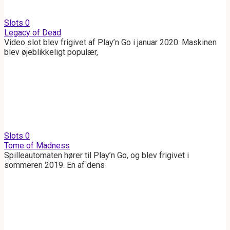
Slots
0
Legacy of Dead
Video slot blev frigivet af Play’n Go i januar 2020. Maskinen
blev øjeblikkeligt populær,
Slots
0
Tome of Madness
Spilleautomaten hører til Play’n Go, og blev frigivet i
sommeren 2019. En af dens