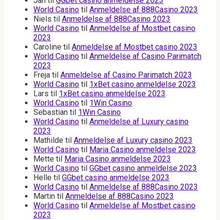
Jan
til
GGbet casino anmeldelse 2023
World Casino
til
Anmeldelse af 888Casino 2023
Niels
til
Anmeldelse af 888Casino 2023
World Casino
til
Anmeldelse af Mostbet casino
2023
Caroline
til
Anmeldelse af Mostbet casino 2023
World Casino
til
Anmeldelse af Casino Parimatch
2023
Freja
til
Anmeldelse af Casino Parimatch 2023
World Casino
til
1xBet casino anmeldelse 2023
Lars
til
1xBet casino anmeldelse 2023
World Casino
til
1Win Casino
Sebastian
til
1Win Casino
World Casino
til
Anmeldelse af Luxury casino
2023
Mathilde
til
Anmeldelse af Luxury casino 2023
World Casino
til
Maria Casino anmeldelse 2023
Mette
til
Maria Casino anmeldelse 2023
World Casino
til
GGbet casino anmeldelse 2023
Helle
til
GGbet casino anmeldelse 2023
World Casino
til
Anmeldelse af 888Casino 2023
Martin
til
Anmeldelse af 888Casino 2023
World Casino
til
Anmeldelse af Mostbet casino
2023