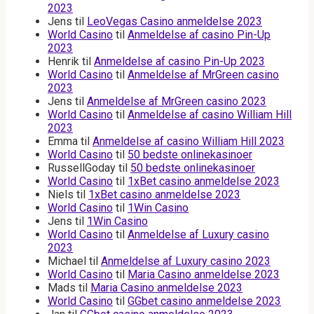
2023
Jens
til
LeoVegas Casino anmeldelse 2023
World Casino
til
Anmeldelse af casino Pin-Up
2023
Henrik
til
Anmeldelse af casino Pin-Up 2023
World Casino
til
Anmeldelse af MrGreen casino
2023
Jens
til
Anmeldelse af MrGreen casino 2023
World Casino
til
Anmeldelse af casino William Hill
2023
Emma
til
Anmeldelse af casino William Hill 2023
World Casino
til
50 bedste onlinekasinoer
RussellGoday
til
50 bedste onlinekasinoer
World Casino
til
1xBet casino anmeldelse 2023
Niels
til
1xBet casino anmeldelse 2023
World Casino
til
1Win Casino
Jens
til
1Win Casino
World Casino
til
Anmeldelse af Luxury casino
2023
Michael
til
Anmeldelse af Luxury casino 2023
World Casino
til
Maria Casino anmeldelse 2023
Mads
til
Maria Casino anmeldelse 2023
World Casino
til
GGbet casino anmeldelse 2023