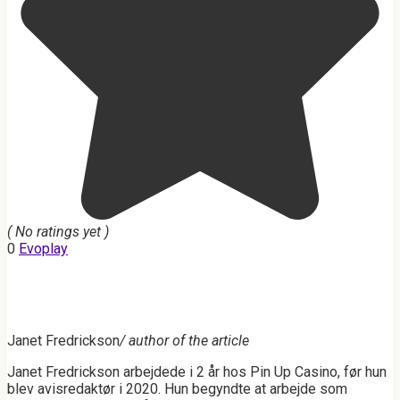
( No ratings yet )
0
Evoplay
Janet Fredrickson
/ author of the article
Janet Fredrickson arbejdede i 2 år hos Pin Up Casino, før hun
blev avisredaktør i 2020. Hun begyndte at arbejde som