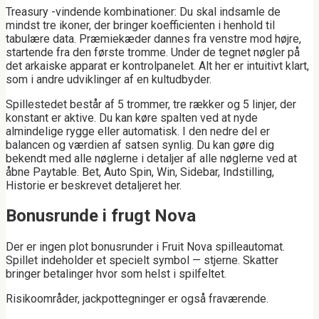
Treasury -vindende kombinationer: Du skal indsamle de
mindst tre ikoner, der bringer koefficienten i henhold til
tabulære data. Præmiekæder dannes fra venstre mod højre,
startende fra den første tromme. Under de tegnet nøgler på
det arkaiske apparat er kontrolpanelet. Alt her er intuitivt klart,
som i andre udviklinger af en kultudbyder.
Spillestedet består af 5 trommer, tre rækker og 5 linjer, der
konstant er aktive. Du kan køre spalten ved at nyde
almindelige rygge eller automatisk. I den nedre del er
balancen og værdien af ​​satsen synlig. Du kan gøre dig
bekendt med alle nøglerne i detaljer af alle nøglerne ved at
åbne Paytable. Bet, Auto Spin, Win, Sidebar, Indstilling,
Historie er beskrevet detaljeret her.
Bonusrunde i frugt Nova
Der er ingen plot bonusrunder i Fruit Nova spilleautomat.
Spillet indeholder et specielt symbol — stjerne. Skatter
bringer betalinger hvor som helst i spilfeltet.
Risikoområder, jackpottegninger er også fraværende.