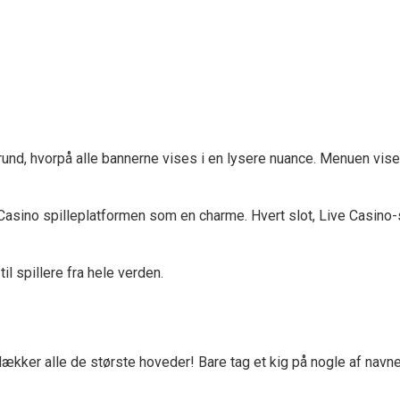
nd, hvorpå alle bannerne vises i en lysere nuance. Menuen viser
ino spilleplatformen som en charme. Hvert slot, Live Casino-spil 
 spillere fra hele verden.
kker alle de største hoveder! Bare tag et kig på nogle af navnen