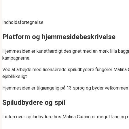
Indholdsfortegnelse
Platform og hjemmesidebeskrivelse
Hjemmesiden er kunstfærdigt designet med en mørk lilla baggru
kampagnerne.
Ved at arbejde med licenserede spiludbydere fungerer Malina Cas
øjeblikkeligt.
Hjemmesiden er tilgængelig på 13 sprog og byder velkommen til
Spiludbydere og spil
Listen over spiludbydere hos Malina Casino er meget lang og dæ