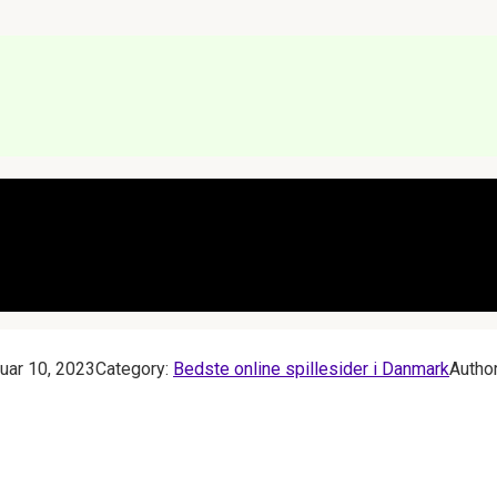
uar 10, 2023
Category:
Bedste online spillesider i Danmark
Author