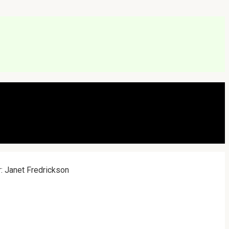
:
Janet Fredrickson