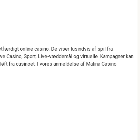
tfærdigt online casino. De viser tusindvis af spil fra
Live Casino, Sport, Live-væddemål og virtuelle. Kampagner kan
løft fra casinoet. I vores anmeldelse af Malina Casino