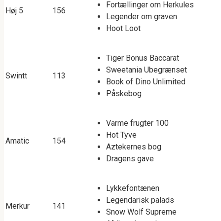
Fortællinger om Herkules
Høj 5
156
Legender om graven
Hoot Loot
Tiger Bonus Baccarat
Sweetania Ubegrænset
Swintt
113
Book of Dino Unlimited
Påskebog
Varme frugter 100
Hot Tyve
Amatic
154
Aztekernes bog
Dragens gave
Lykkefontænen
Legendarisk palads
Merkur
141
Snow Wolf Supreme