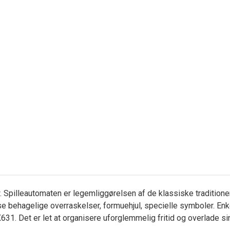
pilleautomaten er legemliggørelsen af ​​de klassiske traditioner
 behagelige overraskelser, formuehjul, specielle symboler. Enk
X631. Det er let at organisere uforglemmelig fritid og overlade sin