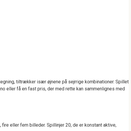
gning, tiltrækker især øjnene på sejrrige kombinationer. Spillet
ino eller få en fast pris, der med rette kan sammenlignes med
re eller fem billeder. Spillinjer 20, de er konstant aktive,