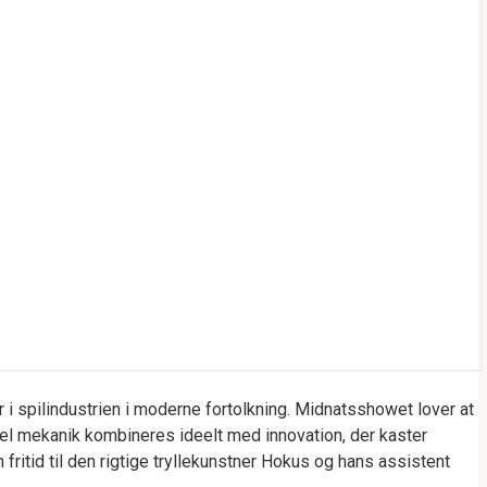
 i spilindustrien i moderne fortolkning. Midnatsshowet lover at
el mekanik kombineres ideelt med innovation, der kaster
 fritid til den rigtige tryllekunstner Hokus og hans assistent