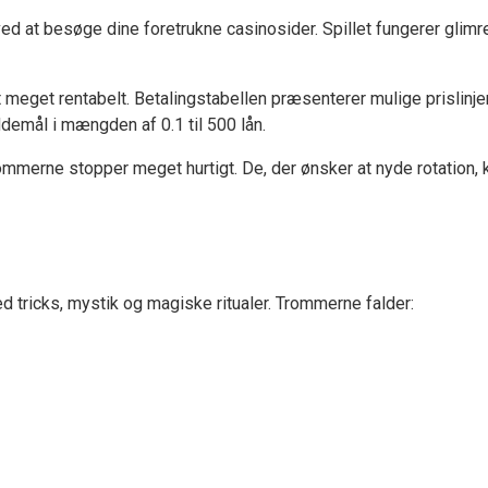
d at besøge dine foretrukne casinosider. Spillet fungerer glimren
meget rentabelt. Betalingstabellen præsenterer mulige prislinjer
emål i mængden af ​​0.1 til 500 lån.
 trommerne stopper meget hurtigt. De, der ønsker at nyde rotation,
 tricks, mystik og magiske ritualer. Trommerne falder: