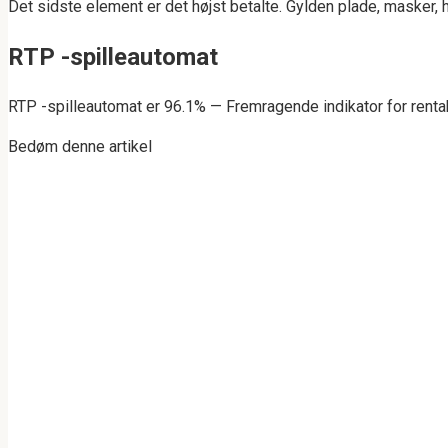
Det sidste element er det højst betalte. Gylden plade, masker
RTP -spilleautomat
RTP -spilleautomat er 96.1% — Fremragende indikator for rentab
Bedøm denne artikel