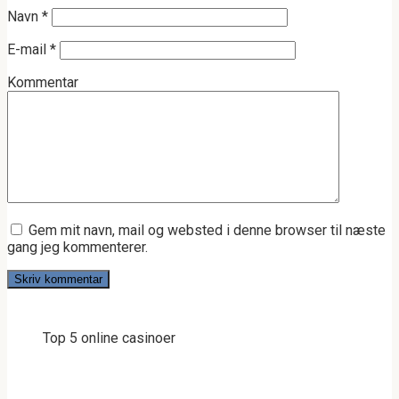
Navn
*
E-mail
*
Kommentar
Gem mit navn, mail og websted i denne browser til næste
gang jeg kommenterer.
Top 5 online casinoer