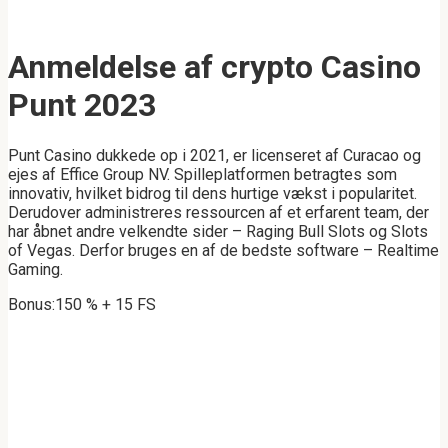
Anmeldelse af crypto Casino
Punt 2023
Punt Casino dukkede op i 2021, er licenseret af Curacao og
ejes af Effice Group NV. Spilleplatformen betragtes som
innovativ, hvilket bidrog til dens hurtige vækst i popularitet.
Derudover administreres ressourcen af ​​et erfarent team, der
har åbnet andre velkendte sider – Raging Bull Slots og Slots
of Vegas. Derfor bruges en af ​​de bedste software – Realtime
Gaming.
Bonus:150 % + 15 FS