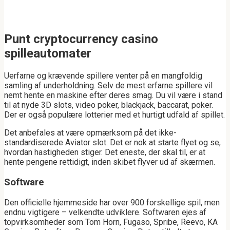
Punt cryptocurrency casino
spilleautomater
Uerfarne og krævende spillere venter på en mangfoldig
samling af underholdning. Selv de mest erfarne spillere vil
nemt hente en maskine efter deres smag. Du vil være i stand
til at nyde 3D slots, video poker, blackjack, baccarat, poker.
Der er også populære lotterier med et hurtigt udfald af spillet.
Det anbefales at være opmærksom på det ikke-
standardiserede Aviator slot. Det er nok at starte flyet og se,
hvordan hastigheden stiger. Det eneste, der skal til, er at
hente pengene rettidigt, inden skibet flyver ud af skærmen.
Software
Den officielle hjemmeside har over 900 forskellige spil, men
endnu vigtigere – velkendte udviklere. Softwaren ejes af
topvirksomheder som Tom Horn, Fugaso, Spribe, Reevo, KA