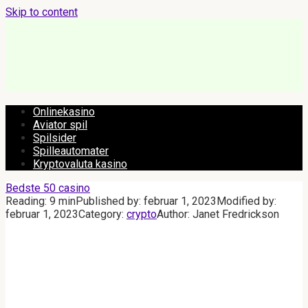
Skip to content
Onlinekasino
Aviator spil
Spilsider
Spilleautomater
Kryptovaluta kasino
Bedste 50 casino
Reading:
9 min
Published by:
februar 1, 2023
Modified by:
februar 1, 2023
Category:
crypto
Author:
Janet Fredrickson