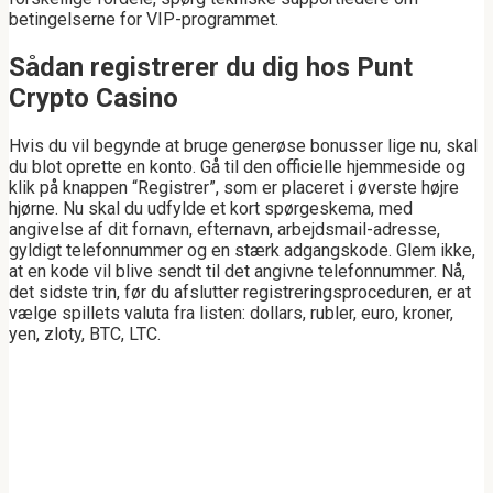
betingelserne for VIP-programmet.
Sådan registrerer du dig hos Punt
Crypto Casino
Hvis du vil begynde at bruge generøse bonusser lige nu, skal
du blot oprette en konto. Gå til den officielle hjemmeside og
klik på knappen “Registrer”, som er placeret i øverste højre
hjørne. Nu skal du udfylde et kort spørgeskema, med
angivelse af dit fornavn, efternavn, arbejdsmail-adresse,
gyldigt telefonnummer og en stærk adgangskode. Glem ikke,
at en kode vil blive sendt til det angivne telefonnummer. Nå,
det sidste trin, før du afslutter registreringsproceduren, er at
vælge spillets valuta fra listen: dollars, rubler, euro, kroner,
yen, zloty, BTC, LTC.