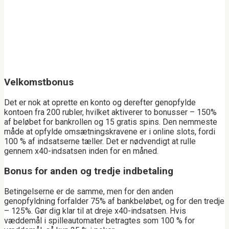
Velkomstbonus
Det er nok at oprette en konto og derefter genopfylde
kontoen fra 200 rubler, hvilket aktiverer to bonusser – 150%
af beløbet for bankrollen og 15 gratis spins. Den nemmeste
måde at opfylde omsætningskravene er i online slots, fordi
100 % af indsatserne tæller. Det er nødvendigt at rulle
gennem x40-indsatsen inden for en måned.
Bonus for anden og tredje indbetaling
Betingelserne er de samme, men for den anden
genopfyldning forfalder 75% af bankbeløbet, og for den tredje
– 125%. Gør dig klar til at dreje x40-indsatsen. Hvis
væddemål i spilleautomater betragtes som 100 % for