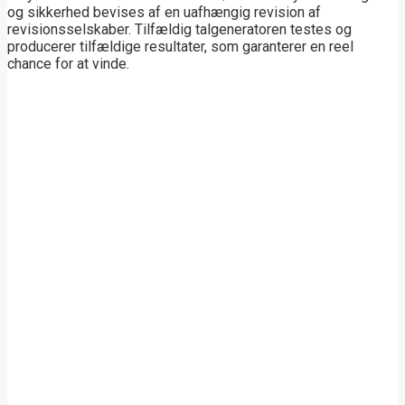
og sikkerhed bevises af en uafhængig revision af
revisionsselskaber. Tilfældig talgeneratoren testes og
producerer tilfældige resultater, som garanterer en reel
chance for at vinde.