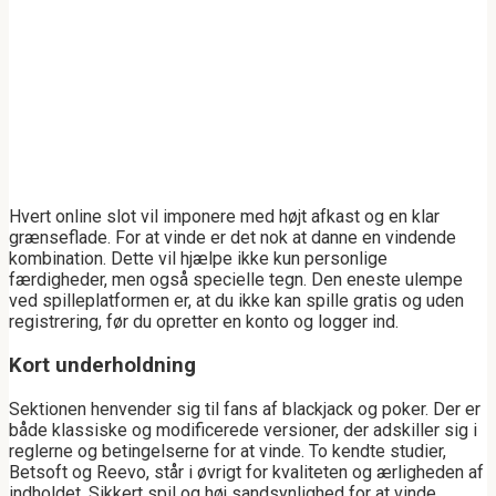
Hvert online slot vil imponere med højt afkast og en klar
grænseflade. For at vinde er det nok at danne en vindende
kombination. Dette vil hjælpe ikke kun personlige
færdigheder, men også specielle tegn. Den eneste ulempe
ved spilleplatformen er, at du ikke kan spille gratis og uden
registrering, før du opretter en konto og logger ind.
Kort underholdning
Sektionen henvender sig til fans af blackjack og poker. Der er
både klassiske og modificerede versioner, der adskiller sig i
reglerne og betingelserne for at vinde. To kendte studier,
Betsoft og Reevo, står i øvrigt for kvaliteten og ærligheden af
​​indholdet. Sikkert spil og høj sandsynlighed for at vinde