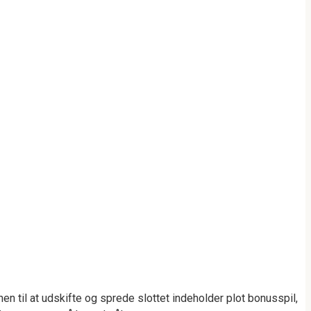
n til at udskifte og sprede slottet indeholder plot bonusspil,