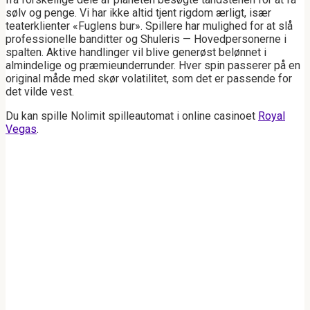
sølv og penge. Vi har ikke altid tjent rigdom ærligt, især
teaterklienter «Fuglens bur». Spillere har mulighed for at slå
professionelle banditter og Shuleris — Hovedpersonerne i
spalten. Aktive handlinger vil blive generøst belønnet i
almindelige og præmieunderrunder. Hver spin passerer på en
original måde med skør volatilitet, som det er passende for
det vilde vest.
Du kan spille Nolimit spilleautomat i online casinoet
Royal
Vegas
.