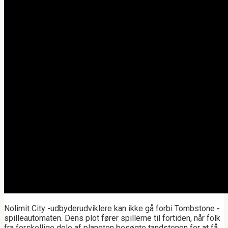
Nolimit City -udbyderudviklere kan ikke gå forbi Tombstone -
spilleautomaten. Dens plot fører spillerne til fortiden, når folk
fra forskellige dele af planeten besøgte tandstenen for at få