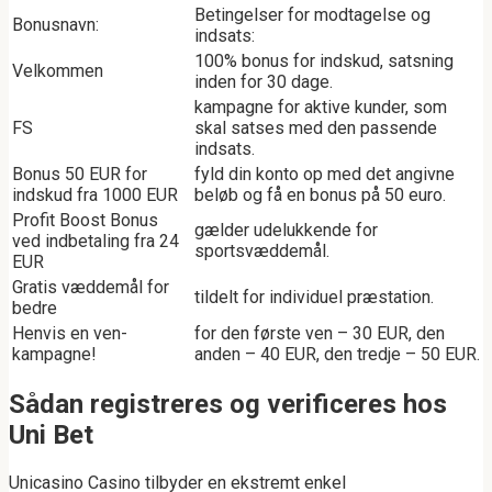
Betingelser for modtagelse og
Bonusnavn:
indsats:
100% bonus for indskud, satsning
Velkommen
inden for 30 dage.
kampagne for aktive kunder, som
FS
skal satses med den passende
indsats.
Bonus 50 EUR for
fyld din konto op med det angivne
indskud fra 1000 EUR
beløb og få en bonus på 50 euro.
Profit Boost Bonus
gælder udelukkende for
ved indbetaling fra 24
sportsvæddemål.
EUR
Gratis væddemål for
tildelt for individuel præstation.
bedre
Henvis en ven-
for den første ven – 30 EUR, den
kampagne!
anden – 40 EUR, den tredje – 50 EUR.
Sådan registreres og verificeres hos
Uni Bet
Unicasino Casino tilbyder en ekstremt enkel