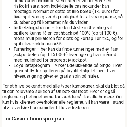
bonus uden indskud. Men i stedet vil der være en
risikofri sats, som individuelle casinokunder kan
modtage. Normalt er dette et lille beløb (1-5 euro) for
live-spil, som giver dig mulighed for at spare penge, når
du taber og få kontanter, når du vinder.
Indbetalingsbonus – for den første indbetaling vil
spillere kunne få en cashback på 100% (op til 100 €),
mens multiplikatoren for slots og kortspil er ×25, og for
spil i live-sektionen ×35.
Turneringer – her kan du finde turneringer med et fast
jackpotbeløb (op til 5.000€) hver uge og hver måned
med mulighed for progressiv jackpot.
Loyalitetsprogram – virker udelukkende på bingo. Hver
gevinst flytter spilleren på loyalitetshjulet, hvor hver
niveaustigning giver et gratis spin på hjulet.
For at blive bekendt med alle typer kampagner, skal du blot gå
til den relevante sektion af Unibet-kasinoet. Hvor er også
reglerne og betingelserne for væddemål for alle brugere. Og
kun hvis klienten overholder alle reglerne, vil han være i stand
til at overføre bonusmidler til hovedsaldoen.
Uni Casino bonusprogram