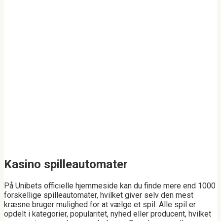
Kasino spilleautomater
På Unibets officielle hjemmeside kan du finde mere end 1000
forskellige spilleautomater, hvilket giver selv den mest
kræsne bruger mulighed for at vælge et spil. Alle spil er
opdelt i kategorier, popularitet, nyhed eller producent, hvilket