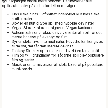
gør søgningen endnu mere bekvem. Derudover er alle
spilleautomater på siden fordelt som følger:
Klassiske slots – afsnittet indeholder kun klassiske
spilformater.
Sjov er en hurtig type spil med hyppige gevinster.
Vegas Slots – slots designet til Vegas kasinoer.
Actionmaskiner er eksplosive varianter af spil, for det
meste baseret på eventyr og film.
Dyr er slots lavet i temaet natur. Hovedrollen her gives
til de dyr, der får den største gevinst.
Fantasy Slots er spillemaskiner lavet i en fantasistil.
Film og tv – grundlaget for sådanne spil blev populære
film og serier.
Musik er en temaversion af slots baseret på populære
musikbands.