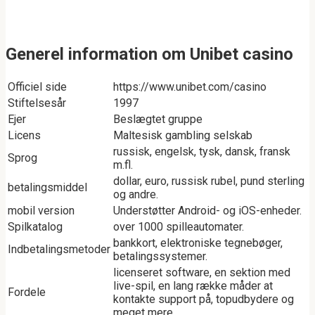
Generel information om Unibet casino
Officiel side
https://www.unibet.com/casino
Stiftelsesår
1997
Ejer
Beslægtet gruppe
Licens
Maltesisk gambling selskab
russisk, engelsk, tysk, dansk, fransk
Sprog
m.fl.
dollar, euro, russisk rubel, pund sterling
betalingsmiddel
og andre.
mobil version
Understøtter Android- og iOS-enheder.
Spilkatalog
over 1000 spilleautomater.
bankkort, elektroniske tegnebøger,
Indbetalingsmetoder
betalingssystemer.
licenseret software, en sektion med
live-spil, en lang række måder at
Fordele
kontakte support på, topudbydere og
meget mere.