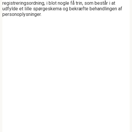
registreringsordning, i blot nogle få trin, som består i at
udfylde et lille spørgeskema og bekræfte behandlingen af ​​
personoplysninger.