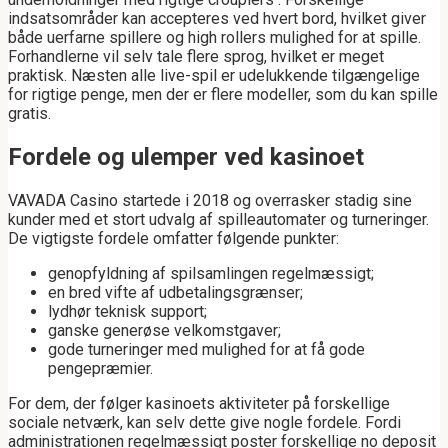
indsatsområder kan accepteres ved hvert bord, hvilket giver
både uerfarne spillere og high rollers mulighed for at spille.
Forhandlerne vil selv tale flere sprog, hvilket er meget
praktisk. Næsten alle live-spil er udelukkende tilgængelige
for rigtige penge, men der er flere modeller, som du kan spille
gratis.
Fordele og ulemper ved kasinoet
VAVADA Casino startede i 2018 og overrasker stadig sine
kunder med et stort udvalg af spilleautomater og turneringer.
De vigtigste fordele omfatter følgende punkter:
genopfyldning af spilsamlingen regelmæssigt;
en bred vifte af udbetalingsgrænser;
lydhør teknisk support;
ganske generøse velkomstgaver;
gode turneringer med mulighed for at få gode
pengepræmier.
For dem, der følger kasinoets aktiviteter på forskellige
sociale netværk, kan selv dette give nogle fordele. Fordi
administrationen regelmæssigt poster forskellige no deposit