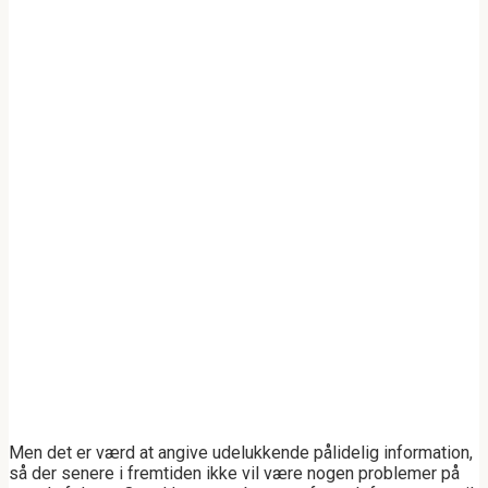
Men det er værd at angive udelukkende pålidelig information,
så der senere i fremtiden ikke vil være nogen problemer på