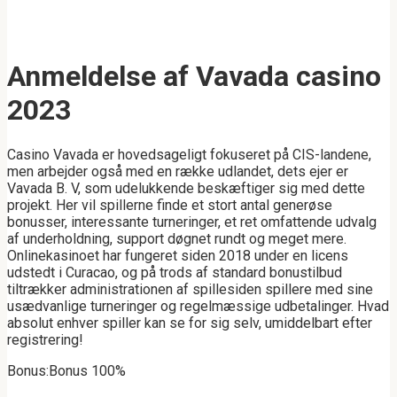
Anmeldelse af Vavada casino
2023
Casino Vavada er hovedsageligt fokuseret på CIS-landene,
men arbejder også med en række udlandet, dets ejer er
Vavada B. V, som udelukkende beskæftiger sig med dette
projekt. Her vil spillerne finde et stort antal generøse
bonusser, interessante turneringer, et ret omfattende udvalg
af underholdning, support døgnet rundt og meget mere.
Onlinekasinoet har fungeret siden 2018 under en licens
udstedt i Curacao, og på trods af standard bonustilbud
tiltrækker administrationen af ​​spillesiden spillere med sine
usædvanlige turneringer og regelmæssige udbetalinger. Hvad
absolut enhver spiller kan se for sig selv, umiddelbart efter
registrering!
Bonus:Bonus 100%