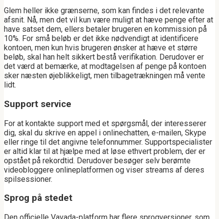
Glem heller ikke grænserne, som kan findes i det relevante
afsnit. Nå, men det vil kun være muligt at hæve penge efter at
have satset dem, ellers betaler brugeren en kommission på
10%. For små beløb er det ikke nødvendigt at identificere
kontoen, men kun hvis brugeren ønsker at hæve et større
beløb, skal han helt sikkert bestå verifikation. Derudover er
det værd at bemærke, at modtagelsen af ​​penge på kontoen
sker næsten øjeblikkeligt, men tilbagetrækningen må vente
lidt.
Support service
For at kontakte support med et spørgsmål, der interesserer
dig, skal du skrive en appel i onlinechatten, e-mailen, Skype
eller ringe til det angivne telefonnummer. Supportspecialister
er altid klar til at hjælpe med at løse ethvert problem, der er
opstået på rekordtid. Derudover besøger selv berømte
videobloggere onlineplatformen og viser streams af deres
spilsessioner.
Sprog på stedet
Den officielle Vavada-platform har flere sprogversioner, som