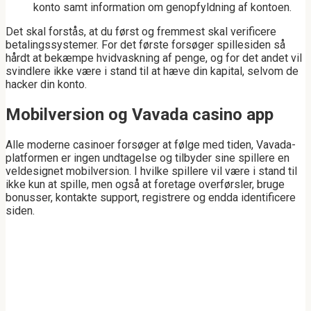
konto samt information om genopfyldning af kontoen.
Det skal forstås, at du først og fremmest skal verificere
betalingssystemer. For det første forsøger spillesiden så
hårdt at bekæmpe hvidvaskning af penge, og for det andet vil
svindlere ikke være i stand til at hæve din kapital, selvom de
hacker din konto.
Mobilversion og Vavada casino app
Alle moderne casinoer forsøger at følge med tiden, Vavada-
platformen er ingen undtagelse og tilbyder sine spillere en
veldesignet mobilversion. I hvilke spillere vil være i stand til
ikke kun at spille, men også at foretage overførsler, bruge
bonusser, kontakte support, registrere og endda identificere
siden.