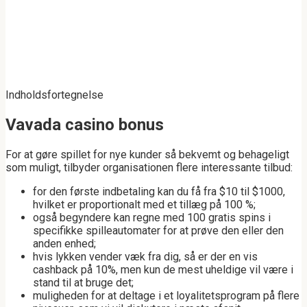
Indholdsfortegnelse
Vavada casino bonus
For at gøre spillet for nye kunder så bekvemt og behageligt
som muligt, tilbyder organisationen flere interessante tilbud:
for den første indbetaling kan du få fra $10 til $1000,
hvilket er proportionalt med et tillæg på 100 %;
også begyndere kan regne med 100 gratis spins i
specifikke spilleautomater for at prøve den eller den
anden enhed;
hvis lykken vender væk fra dig, så er der en vis
cashback på 10%, men kun de mest uheldige vil være i
stand til at bruge det;
muligheden for at deltage i et loyalitetsprogram på flere