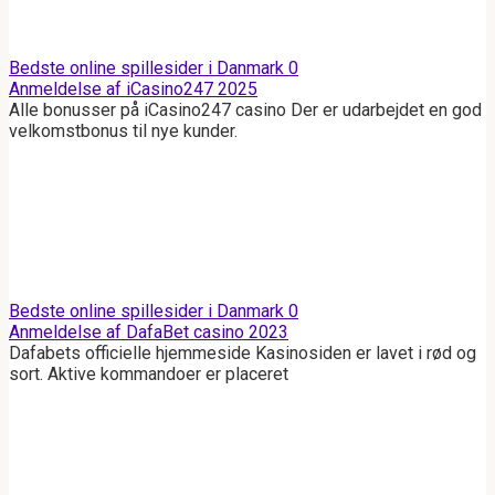
Bedste online spillesider i Danmark
0
Anmeldelse af iCasino247 2025
Alle bonusser på iCasino247 casino Der er udarbejdet en god
velkomstbonus til nye kunder.
Bedste online spillesider i Danmark
0
Anmeldelse af DafaBet casino 2023
Dafabets officielle hjemmeside Kasinosiden er lavet i rød og
sort. Aktive kommandoer er placeret