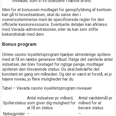
niveauer, som vi vil diskutere i næste afsnit.
Men for at bonussen modtaget for genopfyldning af kontoen
kan gå til hovedsaldoen, skal du satse den i
overensstemmelse med de specificerede regler for den
officielle kasinoressource. Eventuelle detaljer kan afklares
med Vavada-administrationen, eller du kan selv stifte
bekendtskab med dem.
Bonus program
Online casino loyalitetsprogram hjælper almindelige spillere
med at få en række generøse tilbud. Ifølge det samlede antal
indsatser, der blev foretaget for rigtige penge, modtager
spilleren den tilsvarende status. Du skal bekræfte det
konstant en gang om måneden. Og det er værd at forstå, at jo
højere niveau, jo flere muligheder har du.
Tabel – Vavada casino loyalitetsprogram niveauer
Antal indsatser pr. måned,
Antal væddemål pr.
Spillerstatus
som giver dig mulighed for
måned for at
at få en status
bevare status
Nybegynder
–
–