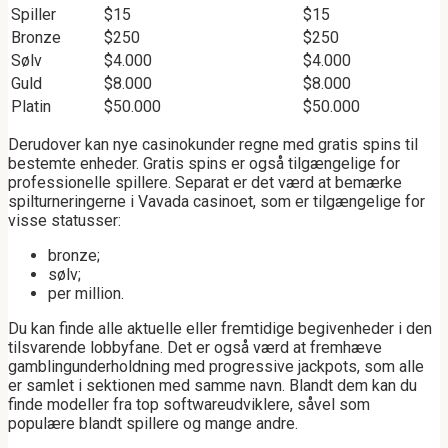
Spiller
$15
$15
Bronze
$250
$250
Sølv
$4.000
$4.000
Guld
$8.000
$8.000
Platin
$50.000
$50.000
Derudover kan nye casinokunder regne med gratis spins til
bestemte enheder. Gratis spins er også tilgængelige for
professionelle spillere. Separat er det værd at bemærke
spilturneringerne i Vavada casinoet, som er tilgængelige for
visse statusser:
bronze;
sølv;
per million.
Du kan finde alle aktuelle eller fremtidige begivenheder i den
tilsvarende lobbyfane. Det er også værd at fremhæve
gamblingunderholdning med progressive jackpots, som alle
er samlet i sektionen med samme navn. Blandt dem kan du
finde modeller fra top softwareudviklere, såvel som
populære blandt spillere og mange andre.