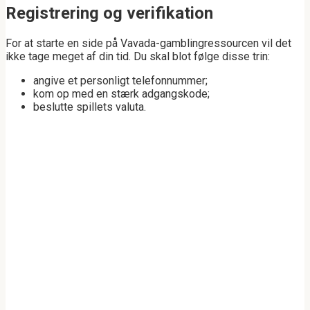
Registrering og verifikation
For at starte en side på Vavada-gamblingressourcen vil det
ikke tage meget af din tid. Du skal blot følge disse trin:
angive et personligt telefonnummer;
kom op med en stærk adgangskode;
beslutte spillets valuta.