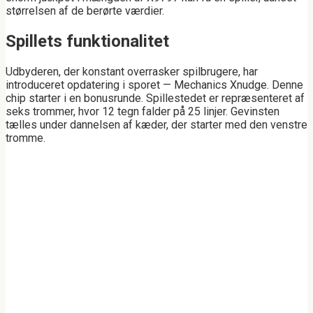
størrelsen af ​​de berørte værdier.
Spillets funktionalitet
Udbyderen, der konstant overrasker spilbrugere, har
introduceret opdatering i sporet — Mechanics Xnudge. Denne
chip starter i en bonusrunde. Spillestedet er repræsenteret af
seks trommer, hvor 12 tegn falder på 25 linjer. Gevinsten
tælles under dannelsen af ​​kæder, der starter med den venstre
tromme.