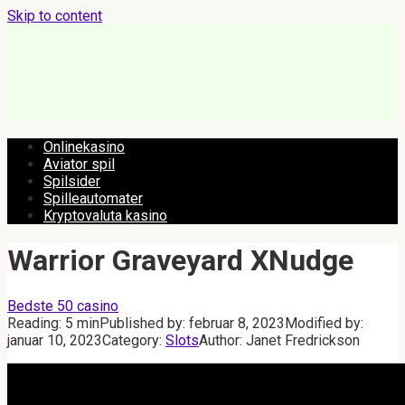
Skip to content
Onlinekasino
Aviator spil
Spilsider
Spilleautomater
Kryptovaluta kasino
Warrior Graveyard XNudge
Bedste 50 casino
Reading:
5 min
Published by:
februar 8, 2023
Modified by:
januar 10, 2023
Category:
Slots
Author:
Janet Fredrickson