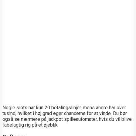
Nogle slots har kun 20 betalingslinjer, mens andre har over
tusind, hvilket i høj grad øger chancerne for at vinde. Du bør
også se nærmere på jackpot spilleautomater, hvis du vil blive
fabelagtig rig på et øjeblik.