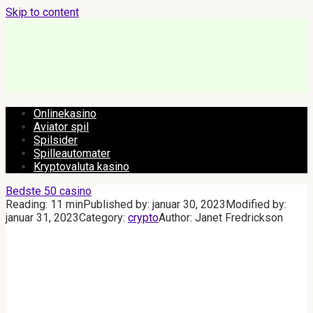
Skip to content
Onlinekasino
Aviator spil
Spilsider
Spilleautomater
Kryptovaluta kasino
Bedste 50 casino
Reading:
11 min
Published by:
januar 30, 2023
Modified by:
januar 31, 2023
Category:
crypto
Author:
Janet Fredrickson