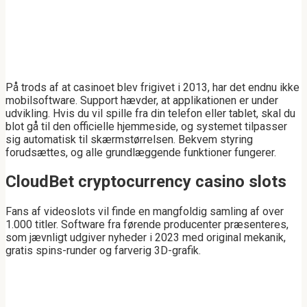
På trods af at casinoet blev frigivet i 2013, har det endnu ikke
mobilsoftware. Support hævder, at applikationen er under
udvikling. Hvis du vil spille fra din telefon eller tablet, skal du
blot gå til den officielle hjemmeside, og systemet tilpasser
sig automatisk til skærmstørrelsen. Bekvem styring
forudsættes, og alle grundlæggende funktioner fungerer.
CloudBet cryptocurrency casino slots
Fans af videoslots vil finde en mangfoldig samling af over
1.000 titler. Software fra førende producenter præsenteres,
som jævnligt udgiver nyheder i 2023 med original mekanik,
gratis spins-runder og farverig 3D-grafik.