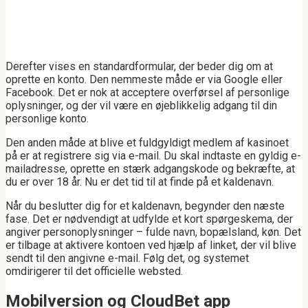
Derefter vises en standardformular, der beder dig om at
oprette en konto. Den nemmeste måde er via Google eller
Facebook. Det er nok at acceptere overførsel af personlige
oplysninger, og der vil være en øjeblikkelig adgang til din
personlige konto.
Den anden måde at blive et fuldgyldigt medlem af kasinoet
på er at registrere sig via e-mail. Du skal indtaste en gyldig e-
mailadresse, oprette en stærk adgangskode og bekræfte, at
du er over 18 år. Nu er det tid til at finde på et kaldenavn.
Når du beslutter dig for et kaldenavn, begynder den næste
fase. Det er nødvendigt at udfylde et kort spørgeskema, der
angiver personoplysninger – fulde navn, bopælsland, køn. Det
er tilbage at aktivere kontoen ved hjælp af linket, der vil blive
sendt til den angivne e-mail. Følg det, og systemet
omdirigerer til det officielle websted.
Mobilversion og CloudBet app