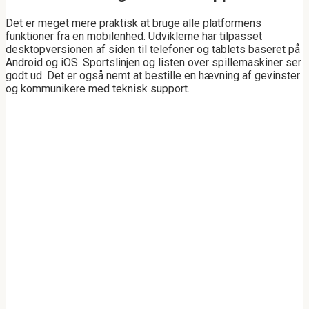
Det er meget mere praktisk at bruge alle platformens
funktioner fra en mobilenhed. Udviklerne har tilpasset
desktopversionen af ​​siden til telefoner og tablets baseret på
Android og iOS. Sportslinjen og listen over spillemaskiner ser
godt ud. Det er også nemt at bestille en hævning af gevinster
og kommunikere med teknisk support.