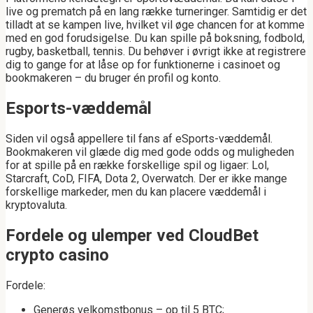
live og prematch på en lang række turneringer. Samtidig er det
tilladt at se kampen live, hvilket vil øge chancen for at komme
med en god forudsigelse. Du kan spille på boksning, fodbold,
rugby, basketball, tennis. Du behøver i øvrigt ikke at registrere
dig to gange for at låse op for funktionerne i casinoet og
bookmakeren – du bruger én profil og konto.
Esports-væddemål
Siden vil også appellere til fans af eSports-væddemål.
Bookmakeren vil glæde dig med gode odds og muligheden
for at spille på en række forskellige spil og ligaer: Lol,
Starcraft, CoD, FIFA, Dota 2, Overwatch. Der er ikke mange
forskellige markeder, men du kan placere væddemål i
kryptovaluta.
Fordele og ulemper ved CloudBet
crypto casino
Fordele:
Generøs velkomstbonus – op til 5 BTC;