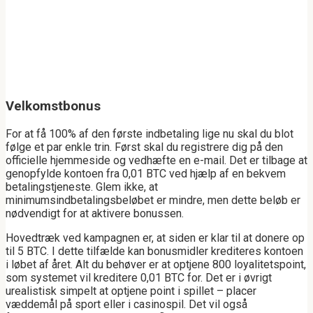
Velkomstbonus
For at få 100% af den første indbetaling lige nu skal du blot
følge et par enkle trin. Først skal du registrere dig på den
officielle hjemmeside og vedhæfte en e-mail. Det er tilbage at
genopfylde kontoen fra 0,01 BTC ved hjælp af en bekvem
betalingstjeneste. Glem ikke, at
minimumsindbetalingsbeløbet er mindre, men dette beløb er
nødvendigt for at aktivere bonussen.
Hovedtræk ved kampagnen er, at siden er klar til at donere op
til 5 BTC. I dette tilfælde kan bonusmidler krediteres kontoen
i løbet af året. Alt du behøver er at optjene 800 loyalitetspoint,
som systemet vil kreditere 0,01 BTC for. Det er i øvrigt
urealistisk simpelt at optjene point i spillet – placer
væddemål på sport eller i casinospil. Det vil også