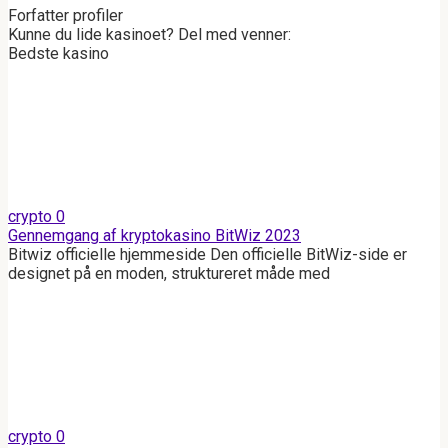
Forfatter profiler
Kunne du lide kasinoet? Del med venner:
Bedste kasino
crypto
0
Gennemgang af kryptokasino BitWiz 2023
Bitwiz officielle hjemmeside Den officielle BitWiz-side er
designet på en moden, struktureret måde med
crypto
0