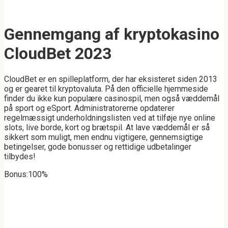
Gennemgang af kryptokasino
CloudBet 2023
CloudBet er en spilleplatform, der har eksisteret siden 2013
og er gearet til kryptovaluta. På den officielle hjemmeside
finder du ikke kun populære casinospil, men også væddemål
på sport og eSport. Administratorerne opdaterer
regelmæssigt underholdningslisten ved at tilføje nye online
slots, live borde, kort og brætspil. At lave væddemål er så
sikkert som muligt, men endnu vigtigere, gennemsigtige
betingelser, gode bonusser og rettidige udbetalinger
tilbydes!
Bonus:100%