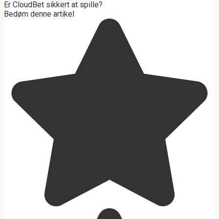
Er CloudBet sikkert at spille?
Bedøm denne artikel