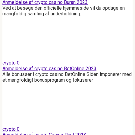
Anmeldelse af crypto casino Buran 2023
Ved at besøge den officielle hjemmeside vil du opdage en
mangfoldig samling af underholdning.
crypto
0
Anmeldelse af crypto casino BetOnline 2023
Alle bonusser i crypto casino BetOnline Siden imponerer med
et mangfoldigt bonusprogram og fokuserer
crypto
0
Anmeldelse af crypto Casino Punt 2023