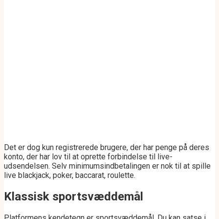
Det er dog kun registrerede brugere, der har penge på deres
konto, der har lov til at oprette forbindelse til live-
udsendelsen. Selv minimumsindbetalingen er nok til at spille
live blackjack, poker, baccarat, roulette.
Klassisk sportsvæddemål
Platformens kendetegn er sportsvæddemål. Du kan satse i